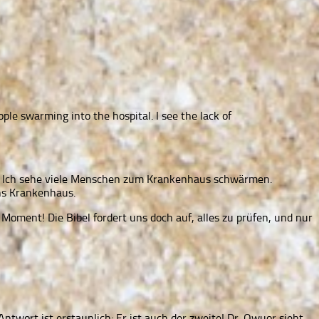
ople swarming into the hospital. I see the lack of
Not. Ich sehe viele Menschen zum Krankenhaus schwärmen.
ns Krankenhaus.
 Moment! Die Bibel fordert uns doch auf, alles zu prüfen, und nur
twort ist erstaunlich: Er ist auch der zweite! Dr. Owuor sieht