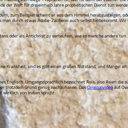
nde der Welt für dreieinhalb Jahre prophetischen Dienst tun werde
n, zum Beispiel scheint er aus dem Himmel herabzusteigen, oder e
was man durch etwas Adobe-Zauberei auch selbst hinbekommt. Wir
ns oder als Antichrist zu verteufeln, wie es manche andere tun. Da
ine Krankheit, und es gibt einen großen Notstand, und Mangel an 
ches Englisch. Umgangssprachlich bezeichnet Asia, also Asien die s
, aber trotzdem Grund genug nachzuhaken. Das
Originalvideo
auf Owu
r wirklich von Indien spricht.