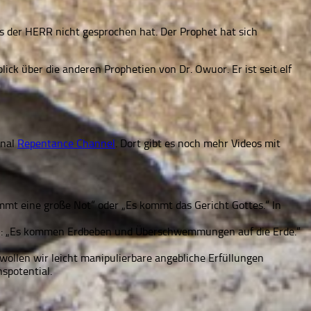
as der HERR nicht gesprochen hat. Der Prophet hat sich
ick über die anderen Prophetien von Dr. Owuor. Er ist seit elf
anal
Repentance Channel
. Dort gibt es noch mehr Videos mit
ommt eine große Not“ oder „Es kommt das Gericht Gottes.“ In
ssen: „Es kommen Erdbeben und Überschwemmungen auf die Erde.“
ollen wir leicht manipulierbare angebliche Erfüllungen
spotential.