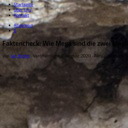
Startseite
Über uns
Kontakt
Allgemein
6
Faktencheck: Wie Mega sind die zwei Mega
von
Jan Krohn
· Veröffentlicht
3. August 2020
· Aktualisiert
28. 