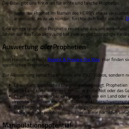
Die Bibel gibt uns Kriterien für echte und falsche Propheten.
Wenn der Prophet im Namen des HERRN etwas verkündet, und 
angemasst, es zu verkünden, fürchte dich nicht vor ihm. (
D
Eine einzige unerfüllte Prophetie reicht also aus, um einen fals
Jahren auf YouTube aktiv, und hat zwei englischsprachige Kanäl
Auswertung
Prophetien
aller
Sein Hauptkanal heißt
Repent & Prepare the Way
. Hier finden 
spezifischen Prophetien.
Zur Auswertung betrachte ich nicht alle 2500 Videos, sondern nur 
Es wird ein spezifisches Ereignis vorhergesagt. Prophetie
jedes Land kommt immer irgendeine große Not oder das Ge
Es wird ein spezifischer Ort angegeben, wie ein Land ode
Irgendwo kommen immer Erdbeben und Überschwemmungen
Das Ereignis muss durch unabhängige Quellen verifizierba
entfernen. „Ich prophezeie, dass bei meiner nächsten Veran
Manipulationspotential