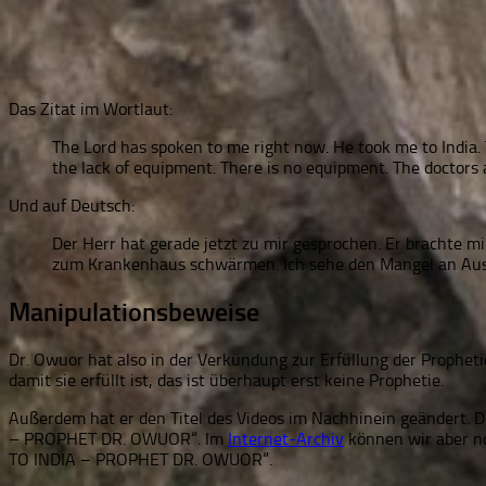
Das Zitat im Wortlaut:
The Lord has spoken to me right now. He took me to India. Th
the lack of equipment. There is no equipment. The doctors 
Und auf Deutsch:
Der Herr hat gerade jetzt zu mir gesprochen. Er brachte mi
zum Krankenhaus schwärmen. Ich sehe den Mangel an Ausrü
Manipulationsbeweise
Dr. Owuor hat also in der Verkündung zur Erfüllung der Propheti
damit sie erfüllt ist, das ist überhaupt erst keine Prophetie.
Außerdem hat er den Titel des Videos im Nachhinein geänder
– PROPHET DR. OWUOR“. Im
Internet-Archiv
können wir aber n
TO INDIA – PROPHET DR. OWUOR“.