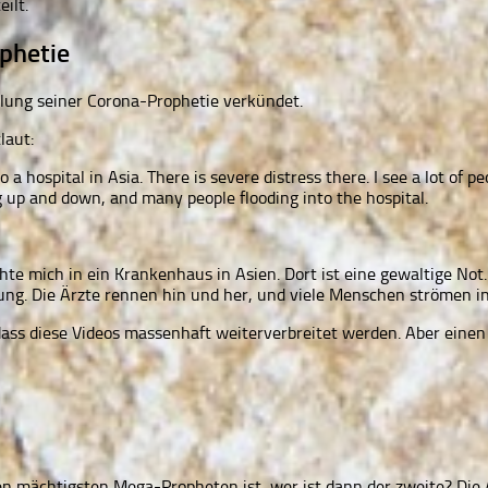
ilt.
phetie
üllung seiner Corona-Prophetie verkündet.
laut:
 hospital in Asia. There is severe distress there. I see a lot of pe
 up and down, and many people flooding into the hospital.
achte mich in ein Krankenhaus in Asien. Dort ist eine gewaltige 
ung. Die Ärzte rennen hin und her, und viele Menschen strömen i
 dass diese Videos massenhaft weiterverbreitet werden. Aber einen
 mächtigsten Mega-Propheten ist, wer ist dann der zweite? Die An