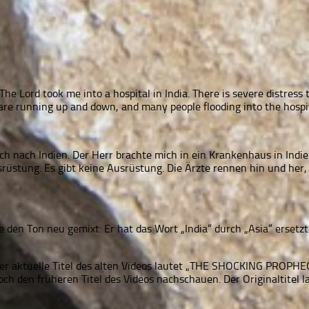
e Lord took me into a hospital in India. There is severe distress th
are running up and down, and many people flooding into the hospit
ch nach Indien. Der Herr brachte mich in ein Krankenhaus in Indie
stung. Es gibt keine Ausrüstung. Die Ärzte rennen hin und her
e den Ton neu gemixt. Er hat das Wort „India“ durch „Asia“ ersetz
t. Der aktuelle Titel des alten Videos lautet „THE SHOCKING
och den früheren Titel des Videos nachschauen. Der Originalti