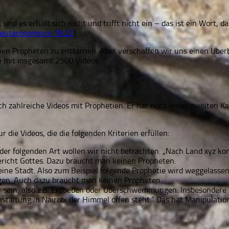
es erfüllt sich nicht und trifft nicht ein – das ist ein Wort, d
euteronomium 18:22
)
chen Propheten zu enttarnen. Aber verschaffen wir uns einen Überbl
e mit insgesamt 2500 Videos.
sich zahlreiche Videos mit Prophetien. Er hat noch einen zweiten K
die Videos, die die folgenden Kriterien erfüllen:
n der folgenden Art wollen wir nicht betrachten. „Nach Land xyz k
richt Gottes. Dazu braucht man keinen Propheten.
r eine Stadt. Also zum Beispiel folgende Prophetie wird weggela
. Auch dazu braucht man keinen Propheten.
r sein, also z.B. Erdbeben oder Überschwemmungen. Insbesondere w
staltung in Nairobi der Himmel offen steht.“ Das hat Manipulation