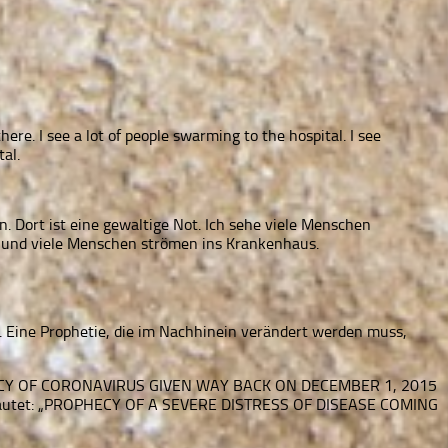
ere. I see a lot of people swarming to the hospital. I see
al.
n. Dort ist eine gewaltige Not. Ich sehe viele Menschen
, und viele Menschen strömen ins Krankenhaus.
t. Eine Prophetie, die im Nachhinein verändert werden muss,
 PROPHECY OF CORONAVIRUS GIVEN WAY BACK ON DECEMBER 1, 2015
tel lautet: „PROPHECY OF A SEVERE DISTRESS OF DISEASE COMING