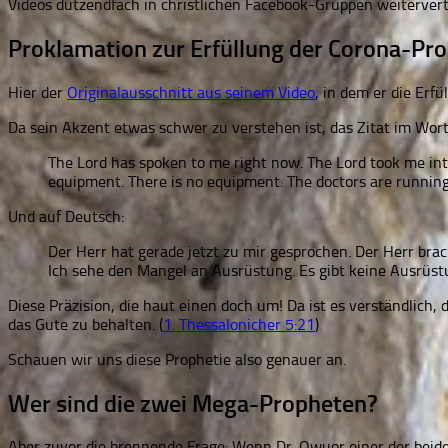
Videos dutzendfach in christlichen Facebook-Gruppen weiterverte
Proklamation zur Erfüllung der Corona-Pro
Hier der
Originalausschnitt aus seinem Video
, in dem er die Erf
Da sein Akzent etwas schwer zu verstehen ist, das Zitat im Wort
The Lord has spoken to me right now. The Lord took me into a
equipment. There is no equipment. The doctors are running
Und auf Deutsch:
Der Herr hat gerade jetzt zu mir gesprochen. Der Herr br
Ich sehe den Mangel an Ausrüstung. Es gibt keine Ausrüst
Diese Präzision, die haut einen doch um! Da ist es verständlich,
das Gute zu behalten. (
1. Thessalonicher 5:21
)
Schauen wir uns diese Prophetie also genauer an.
Wer sind die zwei Mega-Propheten?
Aber zuvor die brennende Frage: Wenn Dr. Owuor einer der beiden