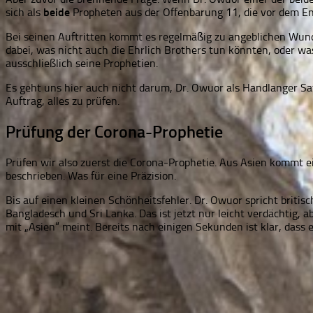
sich als
beide
Propheten aus der Offenbarung 11
, die vor dem E
Bei seinen Auftritten kommt es regelmäßig zu angeblichen Wunder
dabei, was nicht auch die Ehrlich Brothers tun könnten, oder 
ausschließlich seine Prophetien.
Es geht uns hier auch nicht darum, Dr. Owuor als Handlanger Sata
Auftrag, alles zu prüfen.
Prüfung der Corona-Prophetie
Prüfen wir also zuerst die Corona-Prophetie. Aus Asien kommt e
beschrieben. Was für eine Präzision.
Bis auf einen kleinen Schönheitsfehler. Dr. Owuor spricht britis
Bangladesch und Sri Lanka. Das ist jetzt nur leicht verdächtig
mit „Asien“ meint. Bereits nach einigen Sekunden ist klar, dass e