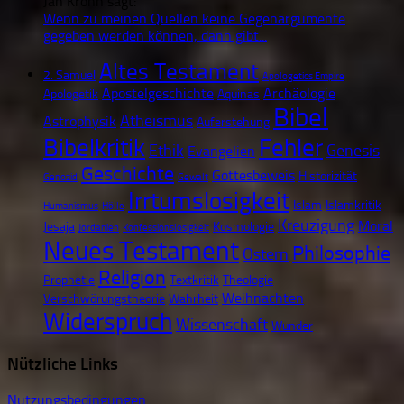
Jan Krohn sagt:
Wenn zu meinen Quellen keine Gegenargumente
gegeben werden können, dann gibt...
Altes Testament
2. Samuel
Apologetics Empire
Apostelgeschichte
Archäologie
Apologetik
Aquinas
Bibel
Atheismus
Astrophysik
Auferstehung
Bibelkritik
Fehler
Ethik
Genesis
Evangelien
Geschichte
Gottesbeweis
Historizität
Genozid
Gewalt
Irrtumslosigkeit
Islam
Islamkritik
Humanismus
Hölle
Kreuzigung
Moral
Jesaja
Kosmologie
Jordanien
Konfessionslosigkeit
Neues Testament
Philosophie
Ostern
Religion
Prophetie
Textkritik
Theologie
Weihnachten
Verschwörungstheorie
Wahrheit
Widerspruch
Wissenschaft
Wunder
Nützliche Links
Nutzungsbedingungen