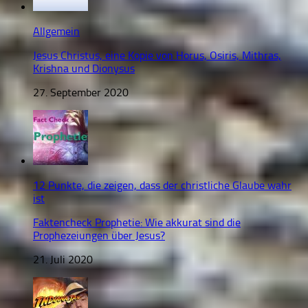
Allgemein
Jesus Christus, eine Kopie von Horus, Osiris, Mithras,
Krishna und Dionysus
27. September 2020
12 Punkte, die zeigen, dass der christliche Glaube wahr
ist
Faktencheck Prophetie: Wie akkurat sind die
Prophezeiungen über Jesus?
21. Juli 2020