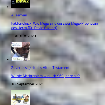
Allgemein
Faktencheck: Wie Mega sind die zwei Mega-Propheten
des Herrn (Dr. David Owuor)?
3. August 2020
Zuverlässigkeit des Alten Testaments
Wurde Methusalem wirklich 969 Jahre alt?
18. September 2021