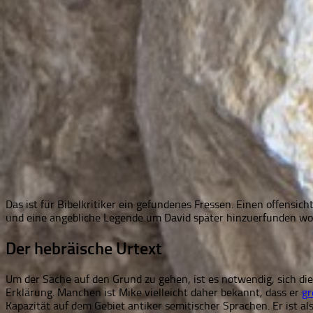
Das ist für Bibelkritiker ein gefundenes Fressen. Einen offensic
und eine angebliche Legende um David später hinzuerfunden worde
Der hebräische Urtext
Um der Sache auf den Grund zu gehen, ist es notwendig, sich di
Erklärung. Manchen ist Mike vielleicht daher bekannt, dass er
gr
Kapazität auf dem Gebiet antiker semitischer Sprachen. Er ist al