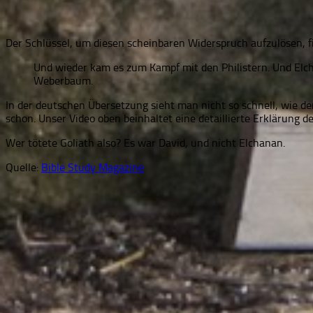
Der Schlüssel, um diesen scheinbaren Widerspruch aufzulösen, f
Und wieder kam es zum Kampf mit den Philistern. Und Elcha
Weberbaum.
In der deutschen Übersetzung sieht man nicht so schnell, wie d
schon. Unser Video oben beinhaltet eine detaillierte Erklärung d
Wer tötete Goliath also? Es war David, und nicht Elchanan.
Quelle:
Bible Study Magazine