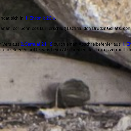
indet sich in
1. Chronik 20:5
.
nan, der Sohn des Jair, erschlug Lachmi, den Bruder Goliats, den 
er Vers aus
2. Samuel 21:19
durch einen Abschreibefehler aus
1. C
er einzelnen Schritte, was beim Abschreiben des Textes vermutlich 