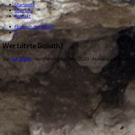
Startseite
Über uns
Kontakt
Fehler in der Bibel?
0
Wer tötete Goliath?
von
Jan Krohn
· Veröffentlicht
7. Mai 2020
· Aktualisiert
21. Okt