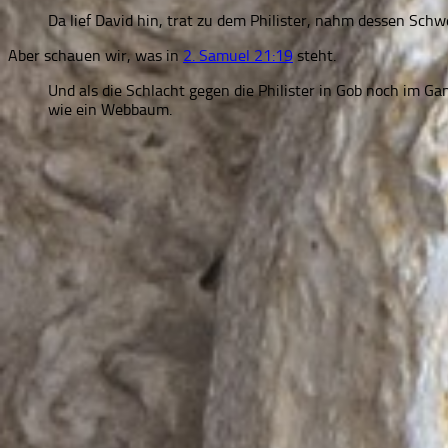
Da lief David hin, trat zu dem Philister, nahm dessen Sch
Aber schauen wir, was in
2. Samuel 21:19
steht.
Und als die Schlacht gegen die Philister in Gob noch im Ga
wie ein Webbaum.